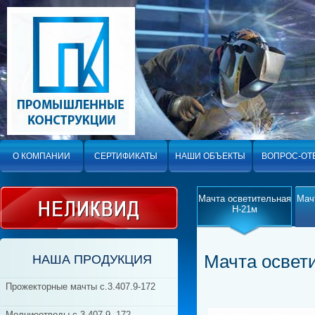
О КОМПАНИИ
СЕРТИФИКАТЫ
НАШИ ОБЪЕКТЫ
ВОПРОС-ОТ
Мачта осветительная
Мач
Н-21м
Мачта освет
НАША ПРОДУКЦИЯ
Прожекторные мачты c.3.407.9-172
Молниеотводы с.3.407.9.-172