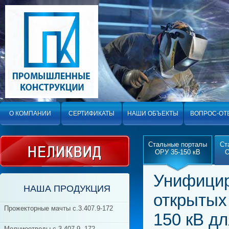
О КОМПАНИИ
СЕРТИФИКАТЫ
НАШИ ОБЪЕКТЫ
ВОПРОС-ОТ
Стальные порталы
Ст
ОРУ 35-150 кВ
О
Унифицир
НАША ПРОДУКЦИЯ
открытых
Прожекторные мачты c.3.407.9-172
150 кВ д
Молниеотводы с.3.407.9.-172